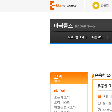
유용한 요
★담배 
오늘의 요리
요리 베스트
눌러붙은
맛있는 간식요리
술 빨