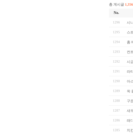
총 게시글
1,356
No.
1296
시
1295
스트
1294
홈 
1293
컨트
1292
시
1291
라
1290
아
1289
쑥 
1288
구운
1287
새
1286
래
1285
치