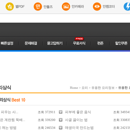
리상식
Home
>
요리
>
유용한 요리정보
>
유용한 
피우는 사...
피부에 좋은 음식
조회
372911
조회
34934
 계란찜 뚝배...
사골 끓이는 법
조회
339200
조회
33083
리 깨는 방법
매생이국 만드는법
조회
246534
조회
24215