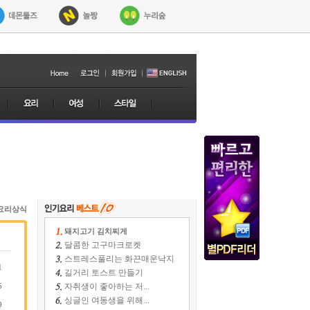
요리상식
돼지고기 김치찌게
달콤한 고구마크로켓
스트레스풀리는 화끈매운낙지
1
길거리 토스트 만들기
5
자취생이 좋아하는 저...
싱글인 여동생을 위해...
9