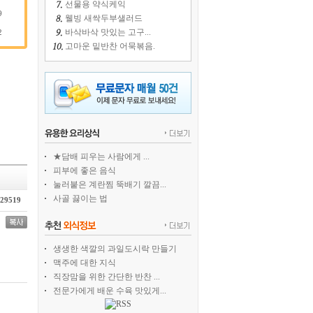
선물용 약식케익
9
웰빙 새싹두부샐러드
바삭바삭 맛있는 고구...
2
고마운 밑반찬 어묵볶음.
★담배 피우는 사람에게 ...
피부에 좋은 음식
눌러붙은 계란찜 뚝배기 깔끔...
사골 끓이는 법
29519
생생한 색깔의 과일도시락 만들기
맥주에 대한 지식
직장맘을 위한 간단한 반찬 ...
전문가에게 배운 수육 맛있게...