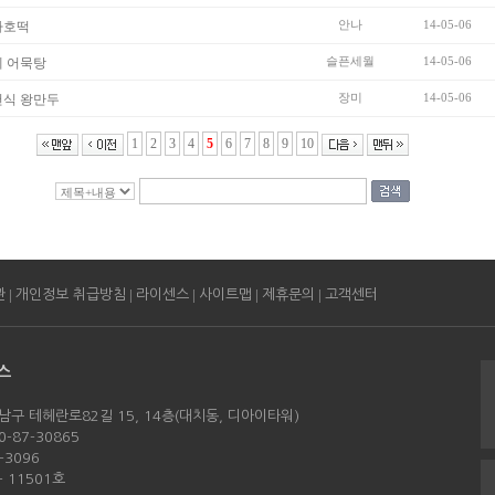
안나
14-05-06
차호떡
슬픈세월
14-05-06
 어묵탕
장미
14-05-06
천식 왕만두
1
2
3
4
5
6
7
8
9
10
|
|
|
|
|
관
개인정보 취급방침
라이센스
사이트맵
제휴문의
고객센터
스
남구 테헤란로82길 15, 14층(대치동, 디아이타워)
-87-30865
-3096
 11501호