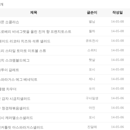
개
제목
글쓴이
작성일
별님
14-05-08
나몬 쇼콜라쇼
월하
14-05-08
로베리 비네그렛을 올린 진저 향 프렌치토스트
큐트천사
14-05-08
메이드 리코타 치즈와 석류 샐러드
스위티
14-05-08
리 스타일 토마토 미트볼 스튜
햇살
14-05-08
금치 스크램블드에그
포시
14-05-08
타투이 갈레트
제니
14-05-08
스파라거스 에그 베네딕트
쏘이
14-05-08
클램 차우더
구사일생
14-05-06
 감자 시금치샐러드
아인
14-05-06
우 청경채볶음샐러드
포시
14-05-06
디시 캐러맬소스샐러드
진달래
14-05-06
킨커틀릿 아스파라거스샐러드