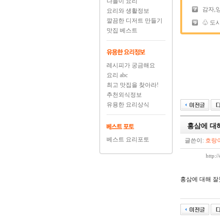
나들이 요리
감자,
요리와 생활정보
깔끔한 디저트 만들기
♧ 도시
맛집 베스트
레시피가 궁금해요
요리 abc
최고 맛집을 찾아라!
추천외식정보
유용한 요리상식
홍삼에 대
베스트 요리포토
글쓴이:
호랑
http:
홍삼에 대해 잘