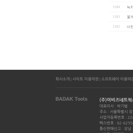
1284
녹
1283
꽃게
1282
사
|
|
회사소개
사이트 이용약관
소프트웨어 이용약
(주)이비즈네트웍
대표이사 : 박기범
주소 : 서울특별시 강
사업자등록번호 : 220
팩스번호 : 02-6255
통신판매신고 : 강남 -