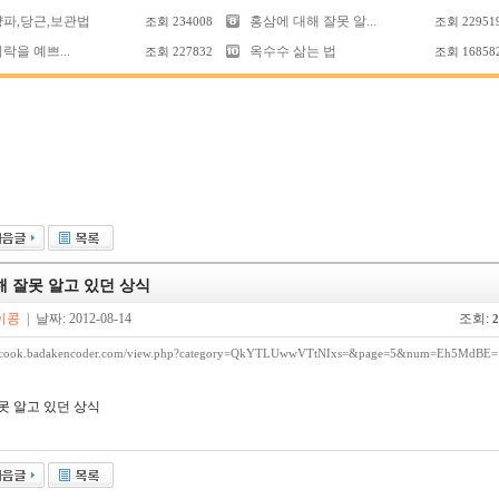
양파,당근,보관법
홍삼에 대해 잘못 알...
조회
234008
조회
22951
락을 예쁘...
옥수수 삶는 법
조회
227832
조회
16858
해 잘못 알고 있던 상식
이콩
| 날짜: 2012-08-14
조회:
2
//cook.badakencoder.com/view.php?category=QkYTLUwwVTtNIxs=&page=5&num=Eh5MdBE=
못 알고 있던 상식