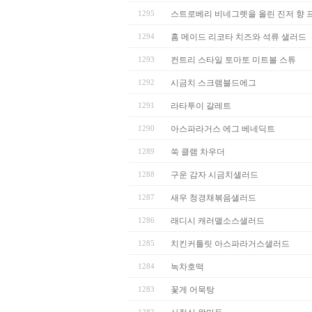
1295
스트로베리 비네그렛을 올린 진저 향
1294
홈 메이드 리코타 치즈와 석류 샐러드
1293
컨트리 스타일 토마토 미트볼 스튜
1292
시금치 스크램블드에그
1291
라타투이 갈레트
1290
아스파라거스 에그 베네딕트
1289
쑥 클램 차우더
1288
구운 감자 시금치샐러드
1287
새우 청경채볶음샐러드
1286
래디시 캐러맬소스샐러드
1285
치킨커틀릿 아스파라거스샐러드
1284
녹차호떡
1283
꽃게 어묵탕