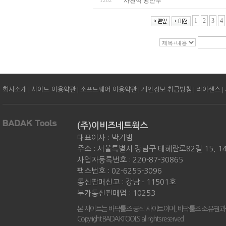
1282
사천식 왕만두
1
2
3
4
|
|
|
|
|
회사소개
사이트 이용약관
소프트웨어 이용약관
개인정보 취급방침
라이센스
(주)이비즈네트웍스
대표이사 : 박기범
주소 : 서울특별시 강남구 테헤란로82길 15, 
사업자등록번호 : 220-87-30865
팩스번호 : 02-6255-3096
통신판매신고 : 강남 - 11501호
부가통신판매업 : 10253
본 사이트는 바닥툴즈 공식 사이트이며, 바닥툴즈 소유권과
Copyright BADAKTOOLS all rights reserved.