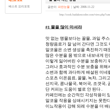
베스트 요리포토
글쓴이:
파란눈물
| 날짜: 2008-11-22
http://cook.badakencoder.com/view.ph
#1 물을 많이 마셔라
맛 없는 맹물보다는 꿀물, 과일 주스
청량음료가 잘 넘어 간다면 그것도 
알코올은 소변 생성을 촉진하기 때문
많은 수분을 몸 밖으로 내보내게 만
이렇게 잃어버린 수분을 보충하기 위
그러나 효과적인 수분 보충을 위해
소변과 함께 과다하게 배설된 미네랄
스포츠 이온음료, 꿀물, 녹차, 그리
선지국, 콩나물국, 북어국, 조갯국,
단 커피는 도움이 별로 안 된다 .
카페인에는 순간적인 각성작용이 있
알코올 작용을 상쇄시키지는 못한다
이뇨작용이 강해 되레 수분을 더 배