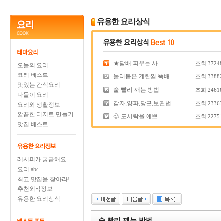
유용한 요리상식
★담배 피우는 사...
조회
3724
오늘의 요리
요리 베스트
눌러붙은 계란찜 뚝배...
조회
3388
맛있는 간식요리
술 빨리 깨는 방법
조회
2461
나들이 요리
감자,양파,당근,보관법
조회
2336
요리와 생활정보
깔끔한 디저트 만들기
♧ 도시락을 예쁘...
조회
2275
맛집 베스트
레시피가 궁금해요
요리 abc
최고 맛집을 찾아라!
추천외식정보
유용한 요리상식
술 빨리 깨는 방법