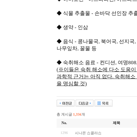
◆ 식물 추출물 - 손바닥 선인장 추
◆ 생약 - 인삼
◆ 음식 - 콩나물국, 북어국, 선지국, 
나무잎차, 꿀물 등
◆ 숙취해소 음료 - 컨디션, 여명808, 
(※이들은 숙취 해소에 다소 도움이
과학적 근거는 아직 없다. 숙취해소
을 명심할 것)
총 게시글
개
1,356
No.
제목
1296
시나몬 쇼콜라쇼