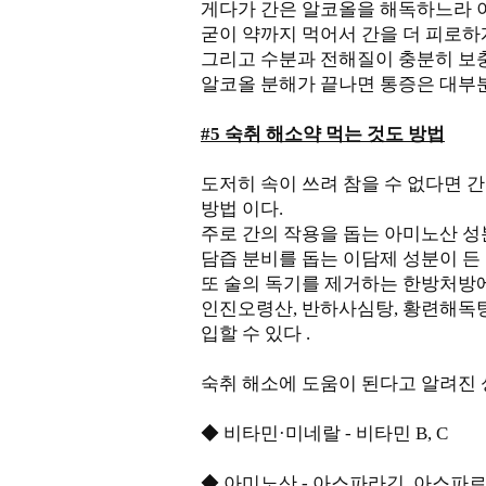
게다가 간은 알코올을 해독하느라 
굳이 약까지 먹어서 간을 더 피로하
그리고 수분과 전해질이 충분히 보
알코올 분해가 끝나면 통증은 대부분
#5 숙취 해소약 먹는 것도 방법
도저히 속이 쓰려 참을 수 없다면 간
방법 이다.
주로 간의 작용을 돕는 아미노산 성분
담즙 분비를 돕는 이담제 성분이 든
또 술의 독기를 제거하는 한방처방
인진오령산, 반하사심탕, 황련해독탕
입할 수 있다 .
숙취 해소에 도움이 된다고 알려진 
◆ 비타민·미네랄 - 비타민 B, C
◆ 아미노산 - 아스파라긴, 아스파