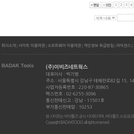
1
2
3
4
|
|
|
|
|
회사소개
사이트 이용약관
소프트웨어 이용약관
개인정보 취급방침
라이센스
(주)이비즈네트웍스
대표이사 : 박기범
주소 : 서울특별시 강남구 테헤란로82길 15, 
사업자등록번호 : 220-87-30865
팩스번호 : 02-6255-3096
통신판매신고 : 강남 - 11501호
부가통신판매업 : 10253
본 사이트는 바닥툴즈 공식 사이트이며, 바닥툴즈 소유권과
Copyright BADAKTOOLS all rights reserved.