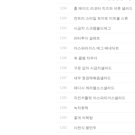
1294
홈 메이드 리코타 치즈와 석류 샐러드
1293
컨트리 스타일 토마토 미트볼 스튜
1292
시금치 스크램블드에그
1291
라타투이 갈레트
1290
아스파라거스 에그 베네딕트
1289
쑥 클램 차우더
1288
구운 감자 시금치샐러드
1287
새우 청경채볶음샐러드
1286
래디시 캐러맬소스샐러드
1285
치킨커틀릿 아스파라거스샐러드
1284
녹차호떡
1283
꽃게 어묵탕
1282
사천식 왕만두