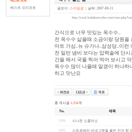
베스트 요리포토
글쓴이:
스마일걸
| 날짜: 2007-08-11
http://cook.badakencoder.com/view.ph
간식으로 너무 맛있는 옥수수..
전 옥수수 삶을때 소금이랑 당원을 같
마트 가심..뉴 슈가나..삼성당..이런
전 일반 냄비 보다는 압력솥에 단시
간을 해서 국물 찍어 먹어 보시고 
옥수수 많이 나올때 알갱이 하나하나
하고 맛난요
총 게시글
개
1,356
No.
제목
1296
시나몬 쇼콜라쇼
1295
스트로베리 비네그렛을 올린 진저 향