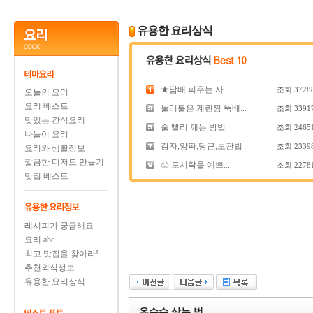
유용한 요리상식
★담배 피우는 사...
조회
3728
오늘의 요리
요리 베스트
눌러붙은 계란찜 뚝배...
조회
3391
맛있는 간식요리
술 빨리 깨는 방법
조회
2465
나들이 요리
감자,양파,당근,보관법
조회
2339
요리와 생활정보
깔끔한 디저트 만들기
♧ 도시락을 예쁘...
조회
2278
맛집 베스트
레시피가 궁금해요
요리 abc
최고 맛집을 찾아라!
추천외식정보
유용한 요리상식
옥수수 삶는 법