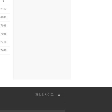
1
7312
6982
7109
7106
7210
7486
패밀리사이트 ▲