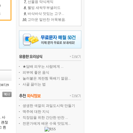
선물용 약식케익
9
웰빙 새싹두부샐러드
바삭바삭 맛있는 고구...
1
고마운 밑반찬 어묵볶음.
★담배 피우는 사람에게 ...
피부에 좋은 음식
눌러붙은 계란찜 뚝배기 깔끔...
사골 끓이는 법
30729
생생한 색깔의 과일도시락 만들기
맥주에 대한 지식
 사
직장맘을 위한 간단한 반찬 ...
 괜찮
전문가에게 배운 수육 맛있게...
고 흰