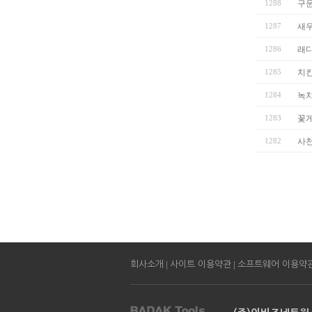
1288
구운
1287
새
1286
래
1285
치
1284
녹
1283
꽃게
1282
사
|
|
회사소개
사이트 이용약관
소프트웨어 이용약