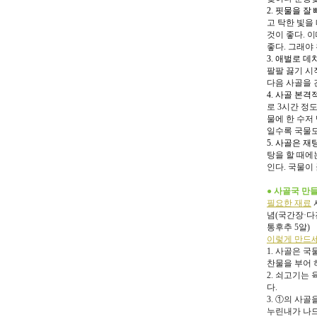
2. 핏물을 잘
고 탁한 빛을
것이 좋다. 
좋다. 그래야
3. 애벌로 데
팔팔 끓기 시
다음 사골을 
4. 사골 본
로 3시간 정도
물에 한 수저
일수록 국물도
5. 사골은 
탕을 할 때에는
인다. 국물이
● 사골국 만
필요한 재료
사
념(국간장·다진
통후추 5알)
이렇게 만드
1. 사골은 
찬물을 부어 
2. 쇠고기는
다.
3. ①의 사
누린내가 나므