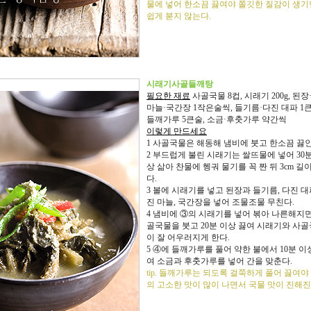
물에 넣어 한소끔 끓여야 쫄깃한 질감이 생
쉽게 붇지 않는다.
시래기사골들깨탕
필요한 재료
사골국물 8컵, 시래기 200g, 된
마늘·국간장 1작은술씩, 들기름·다진 대파 1
들깨가루 5큰술, 소금·후춧가루 약간씩
이렇게 만드세요
1 사골국물은 해동해 냄비에 붓고 한소끔 끓인
2 부드럽게 불린 시래기는 쌀뜨물에 넣어 30분
상 삶아 찬물에 헹궈 물기를 꼭 짠 뒤 3cm 길
다.
3 볼에 시래기를 넣고 된장과 들기름, 다진 대
진 마늘, 국간장을 넣어 조물조물 무친다.
4 냄비에 ③의 시래기를 넣어 볶아 나른해지면
골국물을 붓고 20분 이상 끓여 시래기와 사
이 잘 어우러지게 한다.
5 ④에 들깨가루를 풀어 약한 불에서 10분 이
여 소금과 후춧가루를 넣어 간을 맞춘다.
tip. 들깨가루는 되도록 걸쭉하게 풀어 끓여야
의 고소한 맛이 많이 나면서 국물 맛이 진해진