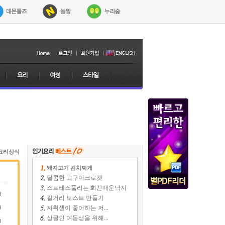
요리상식
돼지고기 김치찌게
달콤한 고구마크로켓
스트레스풀리는 화끈매운낙지
8
길거리 토스트 만들기
9
자취생이 좋아하는 저...
싱글인 여동생을 위해...
0