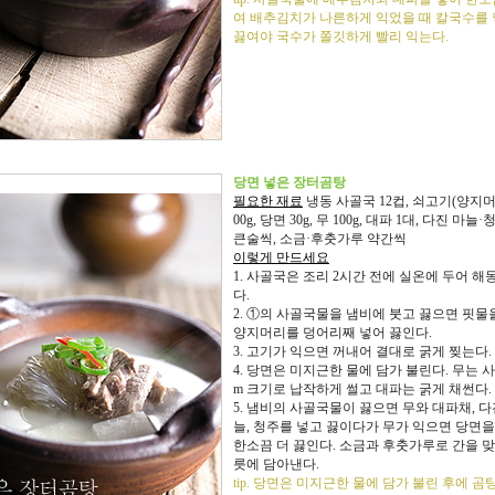
여 배추김치가 나른하게 익었을 때 칼국수를
끓여야 국수가 쫄깃하게 빨리 익는다.
당면 넣은 장터곰탕
필요한 재료
냉동 사골국 12컵, 쇠고기(양지머리
00g, 당면 30g, 무 100g, 대파 1대, 다진 마늘·
큰술씩, 소금·후춧가루 약간씩
이렇게 만드세요
1. 사골국은 조리 2시간 전에 실온에 두어 해
다.
2. ①의 사골국물을 냄비에 붓고 끓으면 핏물
양지머리를 덩어리째 넣어 끓인다.
3. 고기가 익으면 꺼내어 결대로 굵게 찢는다.
4. 당면은 미지근한 물에 담가 불린다. 무는 사
m 크기로 납작하게 썰고 대파는 굵게 채썬다.
5. 냄비의 사골국물이 끓으면 무와 대파채, 다
늘, 청주를 넣고 끓이다가 무가 익으면 당면을
한소끔 더 끓인다. 소금과 후춧가루로 간을 맞
릇에 담아낸다.
tip. 당면은 미지근한 물에 담가 불린 후에 곰