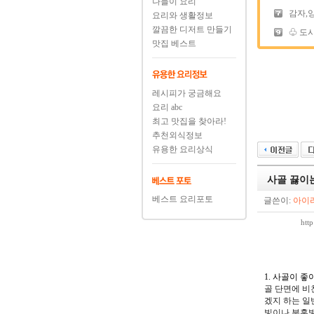
나들이 요리
감자,
요리와 생활정보
깔끔한 디저트 만들기
♧ 도시
맛집 베스트
레시피가 궁금해요
요리 abc
최고 맛집을 찾아라!
추천외식정보
유용한 요리상식
사골 끓이
베스트 요리포토
글쓴이:
아이
htt
1. 사골이 좋
골 단면에 비
겠지 하는 일
빛이나 분홍빛