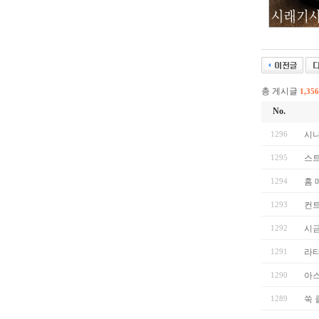
총 게시글
1,356
No.
1296
시
1295
스트
1294
홈 
1293
컨트
1292
시
1291
라
1290
아
1289
쑥 