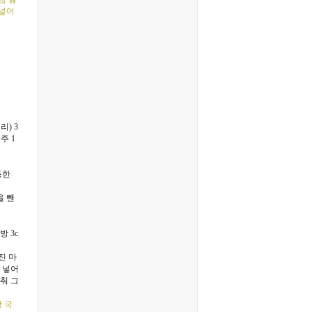
 넣어
) 3
청주 1
동한
을 뺀
방 3c
진 마
 넣어
춰 그
탕 국