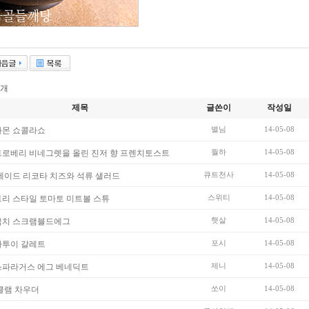
개
제목
글쓴이
작성일
별님
14-05-08
나몬 쇼콜라쇼
월하
14-05-08
로베리 비네그렛을 올린 진저 향 프렌치토스트
큐트천사
14-05-08
메이드 리코타 치즈와 석류 샐러드
스위티
14-05-08
리 스타일 토마토 미트볼 스튜
햇살
14-05-08
금치 스크램블드에그
포시
14-05-08
타투이 갈레트
제니
14-05-08
스파라거스 에그 베네딕트
쏘이
14-05-08
클램 차우더