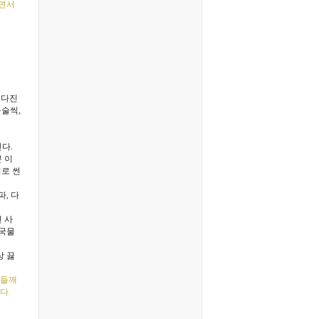
기면서
장·다진
큰술씩,
다.
 이
이로 썬
파, 다
 사
골국물
상 끓
 들깨
다.