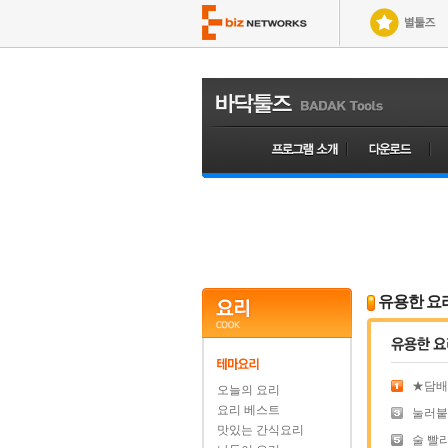
유용한 요
★담배 
오늘의 요리
요리 베스트
눌러붙은
맛있는 간식요리
술 빨