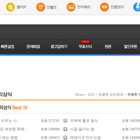
리상식
Home
>
요리
>
유용한 요리정보
>
유용한 
피우는 사...
피부에 좋은 음식
조회
372791
조회
34920
 계란찜 뚝배...
사골 끓이는 법
조회
339068
조회
33072
리 깨는 방법
매생이국 만드는법
조회
246453
조회
24205