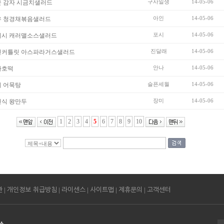
구사일생
14-05-06
 감자 시금치샐러드
아인
14-05-06
우 청경채볶음샐러드
포시
14-05-06
디시 캐러맬소스샐러드
진달래
14-05-06
킨커틀릿 아스파라거스샐러드
안나
14-05-06
차호떡
슬픈세월
14-05-06
 어묵탕
장미
14-05-06
천식 왕만두
1
2
3
4
5
6
7
8
9
10
|
|
|
|
|
관
개인정보 취급방침
라이센스
사이트맵
제휴문의
고객센터