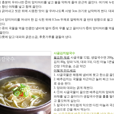
물이 충분히 우러나면 ②의 양지머리를 넣고 불을 약하게 줄여 은근히 끓인다. 여기에 누
 향신 야채를 넣고 함께 끓인다.
질을 긁어내고 씻은 뒤에 시원한 맛이 잘 우러나도록 사방 3cm 크기로 납작하게 썬다. 대
물에서 양지머리를 꺼내어 한 김 식힌 뒤에 0.5cm 두께로 얄팍하게 결 반대 방향으로 썰고
친다.
끓은 ④의 국물을 먹을 만큼만 냄비에 덜어 ⑤의 무를 넣고 끓이다가 ⑥의 양지머리를 먹을
 끓인다.
을 그릇에 담고 대파와 굵은소금, 후춧가루를 곁들여 낸다.
사골김치칼국수
필요한 재료
사골국물 12컵, 생칼국수면 200g
김치 80g, 양파 ¼개, 대파 1대, 다진 마늘 1큰술
간장 1작은술, 소금 약간
이렇게 만드세요
1. 사골국물은 해동해 냄비에 붓고 한소끔 끓
2. 배추김치는 국물을 자근자근 눌러 짜고 1c
로 송송 썬다.
3. 양파와 대파는 굵게 채썬다.
4. ①의 사골국물이 끓으면 배추김치와 양파채
파채를 넣고 끓이다가 생칼국수면을 훌훌 털
고 쫄깃하게 삶는다.
5. 칼국수가 부드럽게 익으면 다진 마늘과 국
소금으로 간을 해서 먹는다.
tip. 사골국물에 배추김치와 대파를 넣어 한소