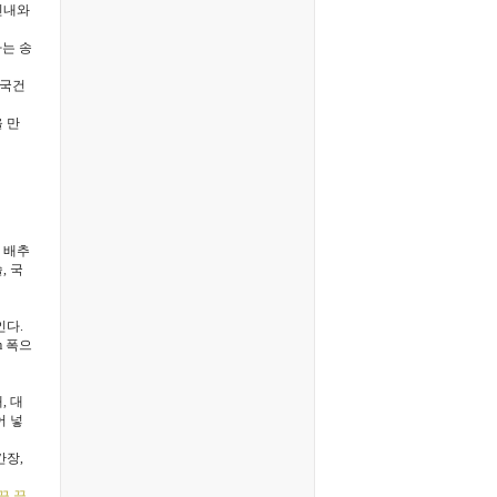
린내와
파는 송
 국건
 만
, 배추
, 국
인다.
m 폭으
, 대
어 넣
간장,
끔 끓