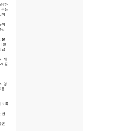
스레하
도 두는
것이
물이
그런
 불
서 찬
 끓
. 재
올려 끓
지 양
½톨,
잠기도록
 뺀
물은