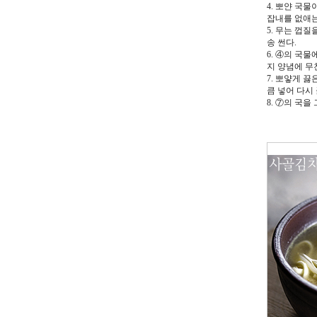
4. 뽀얀 국
잡내를 없애는
5. 무는 껍
송 썬다.
6. ④의 국
지 양념에 무
7. 뽀얗게 
큼 넣어 다시
8. ⑦의 국