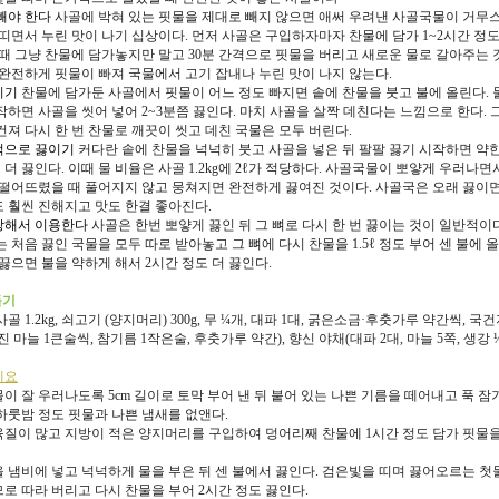
 빼야 한다
사골에 박혀 있는 핏물을 제대로 빼지 않으면 애써 우려낸 사골국물이 거무
 띠면서 누린 맛이 나기 십상이다. 먼저 사골은 구입하자마자 찬물에 담가 1~2시간 정
이때 그냥 찬물에 담가놓지만 말고 30분 간격으로 핏물을 버리고 새로운 물로 갈아주는 
 완전하게 핏물이 빠져 국물에서 고기 잡내나 누린 맛이 나지 않는다.
치기
찬물에 담가둔 사골에서 핏물이 어느 정도 빠지면 솥에 찬물을 붓고 불에 올린다. 
작하면 사골을 씻어 넣어 2~3분쯤 끓인다. 마치 사골을 살짝 데친다는 느낌으로 한다. 
건져 다시 한 번 찬물로 깨끗이 씻고 데친 국물은 모두 버린다.
격적으로 끓이기
커다란 솥에 찬물을 넉넉히 붓고 사골을 넣은 뒤 팔팔 끓기 시작하면 약한
 더 끓인다. 이때 물 비율은 사골 1.2kg에 2ℓ가 적당하다. 사골국물이 뽀얗게 우러나면
 떨어뜨렸을 때 풀어지지 않고 뭉쳐지면 완전하게 끓여진 것이다. 사골국은 오래 끓이면
 훨씬 진해지고 맛도 한결 좋아진다.
재탕해서 이용한다
사골은 한번 뽀얗게 끓인 뒤 그 뼈로 다시 한 번 끓이는 것이 일반적이다
 처음 끓인 국물을 모두 따로 받아놓고 그 뼈에 다시 찬물을 1.5ℓ 정도 부어 센 불에 
 끓으면 불을 약하게 해서 2시간 정도 더 끓인다.
들기
골 1.2kg, 쇠고기 (양지머리) 300g, 무 ¼개, 대파 1대, 굵은소금·후춧가루 약간씩, 국건
 마늘 1큰술씩, 참기름 1작은술, 후춧가루 약간), 향신 야채(대파 2대, 마늘 5쪽, 생강 
세요
국물이 잘 우러나도록 5cm 길이로 토막 부어 낸 뒤 붙어 있는 나쁜 기름을 떼어내고 푹 
하룻밤 정도 핏물과 나쁜 냄새를 없앤다.
 육질이 많고 지방이 적은 양지머리를 구입하여 덩어리째 찬물에 1시간 정도 담가 핏물을
골을 냄비에 넣고 넉넉하게 물을 부은 뒤 센 불에서 끓인다. 검은빛을 띠며 끓어오르는 첫
로 따라 버리고 다시 찬물을 부어 2시간 정도 끓인다.