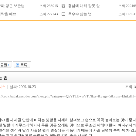
양파,당근,보관법
홍삼에 대해 잘못 알...
조회
233915
조회
22940
락을 예쁘...
옥수수 삶는 법
조회
227743
조회
16853
는 법
리스
| 날짜: 2009-10-23
조회:
3
p://cook.badakencoder.com/view.php?category=QkYTLUwwVTtNIxs=&page=5&num=EhtLdhI=
아야 한다
사골 단면에 비치는 빛깔을 자세히 살펴보고 손으로 꼭꼭 눌러보는 것이 좋다.
친 빛깔이 거무스레하거나 무른 것은 오래된 것이므로 무조건 피해야 한다. 뼈다귀니까
반적인 생각과 달리 사골은 쉽게 변질되는 식품이기 때문에 사골 단면의 속이 꽉 차 있
을 띠며 손가락으로 눌렀을 때 단단한 것이 좋은 사골이다