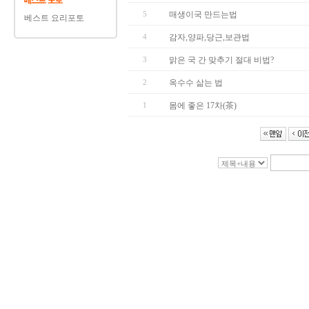
5
매생이국 만드는법
베스트 요리포토
4
감자,양파,당근,보관법
3
맑은 국 간 맞추기 절대 비법?
2
옥수수 삶는 법
1
몸에 좋은 17차(茶)