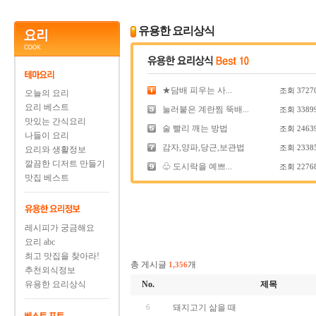
유용한 요리상식
★담배 피우는 사...
조회
3727
오늘의 요리
요리 베스트
눌러붙은 계란찜 뚝배...
조회
3389
맛있는 간식요리
술 빨리 깨는 방법
조회
2463
나들이 요리
감자,양파,당근,보관법
조회
2338
요리와 생활정보
깔끔한 디저트 만들기
♧ 도시락을 예쁘...
조회
2276
맛집 베스트
레시피가 궁금해요
요리 abc
최고 맛집을 찾아라!
총 게시글
개
1,356
추천외식정보
유용한 요리상식
No.
제목
6
돼지고기 삶을 때