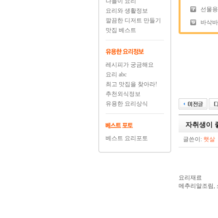
나들이 요리
선물용
요리와 생활정보
깔끔한 디저트 만들기
바삭바삭
맛집 베스트
레시피가 궁금해요
요리 abc
최고 맛집을 찾아라!
추천외식정보
유용한 요리상식
자취생이 
베스트 요리포토
글쓴이:
햇살
요리재료
메추리알조림,