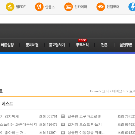
트
Home
>
요리
>
테마요리
>
요
기 김치찌게
달콤한 고구마크로켓
조회
801761
조회
76752
스풀리는 화끈매운낙지
길거리 토스트 만들기
조회
710479
조회
69785
 좋아하는 저...
싱글인 여동생을 위해...
조회
613074
조회
60152