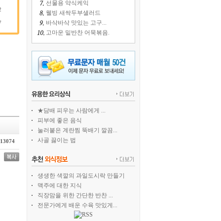
선물용 약식케익
2
웰빙 새싹두부샐러드
바삭바삭 맛있는 고구...
7
고마운 밑반찬 어묵볶음.
★담배 피우는 사람에게 ...
피부에 좋은 음식
눌러붙은 계란찜 뚝배기 깔끔...
사골 끓이는 법
13074
생생한 색깔의 과일도시락 만들기
맥주에 대한 지식
직장맘을 위한 간단한 반찬 ...
전문가에게 배운 수육 맛있게...