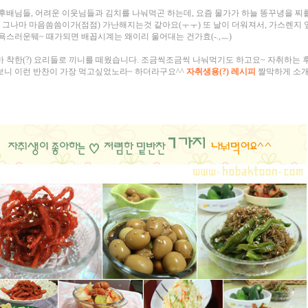
후배님들, 어려운 이웃님들과 김치를 나눠먹곤 하는데,
요즘 물가가 하늘 똥꾸녕을 찌
, 그나마 마음씀씀이가(점점) 가난해지는것 같아요(ㅜㅜ) 또 날이 더워져서, 가스렌지 
욕스러운뒈~ 때가되면 배꼽시계는 왜이리 울어대는 건가효(-.,ㅡ)
 착한(?) 요리들로 끼니를 떼웠습니다. 조금씩조금씩 나눠먹기도 하고요~ 자취하는 
니 이런 반찬이 가장 먹고싶었노라~ 하더라구요^^
자취생용(?) 레시피
짤막하게 소