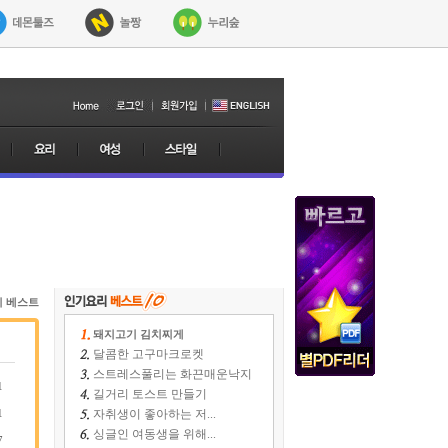
리 베스트
돼지고기 김치찌게
달콤한 고구마크로켓
스트레스풀리는 화끈매운낙지
1
길거리 토스트 만들기
1
자취생이 좋아하는 저...
싱글인 여동생을 위해...
7