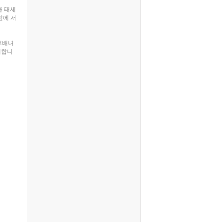
를 태세
앞에 서
후배녀
개합니