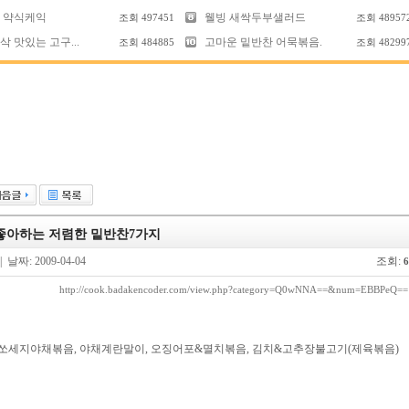
 약식케익
웰빙 새싹두부샐러드
조회
497451
조회
48957
 맛있는 고구...
고마운 밑반찬 어묵볶음.
조회
484885
조회
48299
좋아하는 저렴한 밑반찬7가지
| 날짜: 2009-04-04
조회:
6
http://cook.badakencoder.com/view.php?category=Q0wNNA==&num=EBBPeQ==
 쏘세지야채볶음, 야채계란말이, 오징어포&멸치볶음, 김치&고추장불고기(제육볶음)