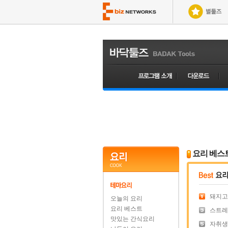
요리 베스
돼지고
오늘의 요리
요리 베스트
스트레
맛있는 간식요리
자취생이