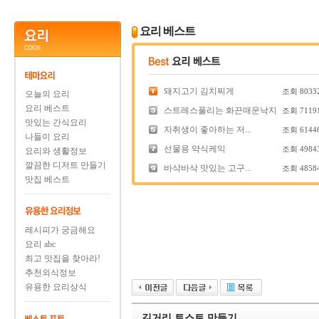
요리 베스트
돼지고기 김치찌게
조회
8033
오늘의 요리
요리 베스트
스트레스풀리는 화끈매운낙지
조회
7119
맛있는 간식요리
자취생이 좋아하는 저...
조회
6144
나들이 요리
선물용 약식케익
조회
4984
요리와 생활정보
깔끔한 디저트 만들기
바삭바삭 맛있는 고구...
조회
4858
맛집 베스트
레시피가 궁금해요
요리 abc
최고 맛집을 찾아라!
추천외식정보
유용한 요리상식
길거리 토스트 만들기