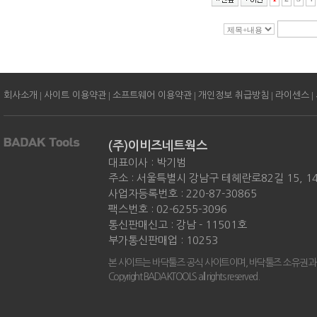
|
|
|
|
|
회사소개
사이트 이용약관
소프트웨어 이용약관
개인정보 취급방침
라이센스
(주)이비즈네트웍스
대표이사 : 박기범
주소 : 서울특별시 강남구 테헤란로82길 15, 
사업자등록번호 : 220-87-30865
팩스번호 : 02-6255-3096
통신판매신고 : 강남 - 11501호
부가통신판매업 : 10253
본 사이트는 바닥툴즈 공식 사이트이며, 바닥툴즈 소유권과
Copyright BADAKTOOLS all rights reserved.