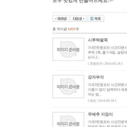
모두 맛있게 만들어드세요.^^
총 게시글
개
4,011
시루떡팥죽
가격3천원조리 시간15분
루떡 1쪽, 물 5~6컵, 
는다.2...
[ 깎꿍토끼 | 2014-05-28 ]
감자부각
가격3천원조리 시간20분
기름기 없이 담백하다.재료
자는 껍...
[ 레인 | 2014-05-28 ]
무배추 지짐이
가격3천원조리 시간25분무
맛으로 먹는 전.재료무 1/4