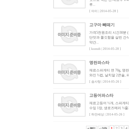
루...
[ 아이 | 2014-05-28 ]
고구마 빼떼기
가격5천원조리 시간30분 
단맛과 쫄깃함을 살린 간식
약간...
[ koendi | 2014-05-28 ]
명란파스타
재료스파게티 면 70g, 명란젓
와인 ½컵, 날치알 2큰술,
[ 솜사탕 | 2014-05-26 ]
고등어파스타
재료고등어 ½개, 스파게티니 
수잎 1장, 생로즈메리 ½줄기
[ 하얀세상 | 2014-05-26 ]
1
2
3
4