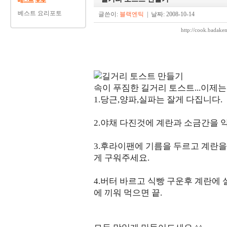
베스트 요리포토
글쓴이:
블랙엔틱
| 날짜: 2008-10-14
http://cook.bada
속이 푸짐한 길거리 토스트...이제는
1.당근,양파,실파는 잘게 다집니다.
2.야채 다진것에 계란과 소금간을 
3.후라이팬에 기름을 두르고 계란을
게 구워주세요.
4.버터 바르고 식빵 구운후 계란에
에 끼워 먹으면 끝.