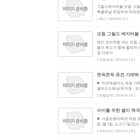
그릴드베지터블 모둠 그릴
특별한날 푸짐하게 차려보면 고
[ 제니 | 2014-05-19 ]
모둠 그릴드 베지터블
메인 요리처럼 내는 모둠
들이 채소가 함께 올려져 
금 다르다. ...
[ 어린늑대 | 2014-05-19 ]
쫀득쫀득 퓨전 가래떡
▶ 치킨떡샐러드 재료 가래떡 
샐러드드레싱(유자청 · 포도씨
[ 은빛상자 | 2014-05-19 ]
아이를 위한 별미 떡국
▶ 사골조랭이떡국 재료 조랭이
컵, 물 1컵, 소고기 밑간(소
[ 아카시아 | 2014-05-19 ]