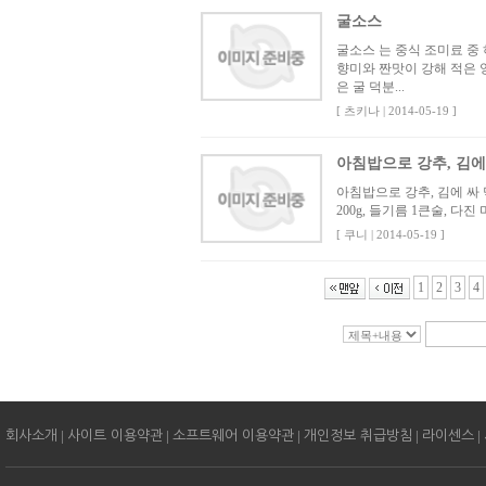
굴소스
굴소스 는 중식 조미료 중
향미와 짠맛이 강해 적은 
은 굴 덕분...
[ 츠키나 | 2014-05-19 ]
아침밥으로 강추, 김에
아침밥으로 강추, 김에 싸
200g, 들기름 1큰술, 다
[ 쿠니 | 2014-05-19 ]
1
2
3
4
|
|
|
|
|
회사소개
사이트 이용약관
소프트웨어 이용약관
개인정보 취급방침
라이센스