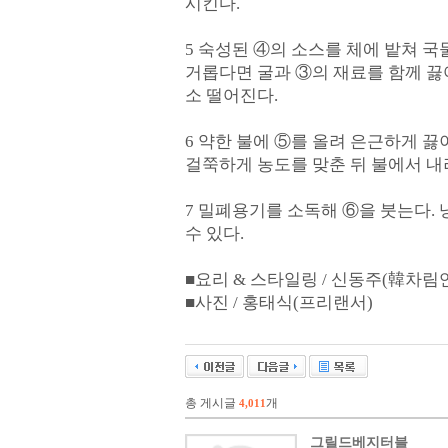
시킨다.
5 숙성된 ④의 소스를 체에 밭쳐 국
거롭다면 굴과 ③의 재료를 함께 끓
소 떨어진다.
6 약한 불에 ⑤를 올려 은근하게 
걸쭉하게 농도를 맞춘 뒤 불에서 내
7 밀폐용기를 소독해 ⑥을 붓는다. 
수 있다.
■요리 & 스타일링 / 신동주(韓차림연구소
■사진 / 홍태식(프리랜서)
총 게시글
개
4,011
그릴드베지터블