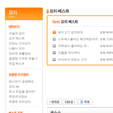
요리 베스트
돼지고기 김치찌게
조회
8034
오늘의 요리
요리 베스트
스트레스풀리는 화끈매운낙지
조회
7120
맛있는 간식요리
자취생이 좋아하는 저...
조회
6145
나들이 요리
선물용 약식케익
조회
4985
요리와 생활정보
깔끔한 디저트 만들기
바삭바삭 맛있는 고구...
조회
4859
맛집 베스트
레시피가 궁금해요
요리 abc
최고 맛집을 찾아라!
추천외식정보
유용한 요리상식
굴소스