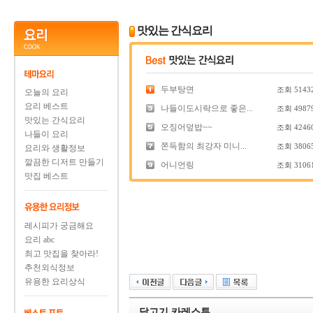
맛있는 간식요리
두부탕면
조회
5143
오늘의 요리
요리 베스트
나들이도시락으로 좋은...
조회
4987
맛있는 간식요리
오징어덮밥~~
조회
4246
나들이 요리
쫀득함의 최강자 미니...
조회
3806
요리와 생활정보
깔끔한 디저트 만들기
어니언링
조회
3106
맛집 베스트
레시피가 궁금해요
요리 abc
최고 맛집을 찾아라!
추천외식정보
유용한 요리상식
닭고기 카레스튜