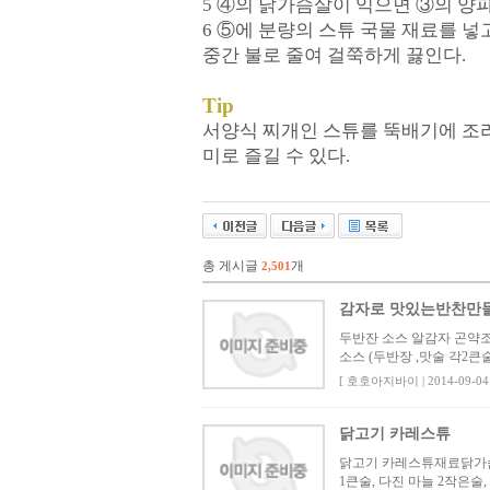
5 ④의 닭가슴살이 익으면 ③의 양파
6 ⑤에 분량의 스튜 국물 재료를 넣
중간 불로 줄여 걸쭉하게 끓인다.
Tip
서양식 찌개인 스튜를 뚝배기에 조리
미로 즐길 수 있다.
총 게시글
개
2,501
감자로 맛있는반찬만
두반잔 소스 알감자 곤약조림재
소스 (두반장 ,맛술 각2큰술
[ 호호아지바이 | 2014-09-04 
닭고기 카레스튜
닭고기 카레스튜재료닭가슴살 2
1큰술, 다진 마늘 2작은술,