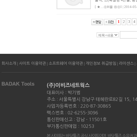
술씩, 소(흑설탕 4큰술, 황
[ ★…㉧Ħ플 ㉺㉧I | 2014-05-
1
2
3
4
|
|
|
|
|
회사소개
사이트 이용약관
소프트웨어 이용약관
개인정보 취급방침
라이센스
(주)이비즈네트웍스
대표이사 : 박기범
주소 : 서울특별시 강남구 테헤란로82길 15, 
사업자등록번호 : 220-87-30865
팩스번호 : 02-6255-3096
통신판매신고 : 강남 - 11501호
부가통신판매업 : 10253
본 사이트는 바닥툴즈 공식 사이트이며, 바닥툴즈 소유권과