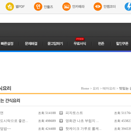
식요리
Home
>
요리
>
테마요리
>
맛있는 
면
피자토스트
조회
514188
조회
51176
도시락으로 좋은...
영화관 나초 부럽지 ...
조회
498689
조회
45382
덮밥~~
핫케이크 가루로 롤케...
조회
424488
조회
39453