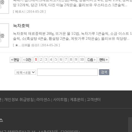
뚝배기 찹스테이크재료쇠고기(안심) 400g, 양송이버섯 4개, 양파 1/3개, 청피
망 1/2개씩, 당근 1/6개, 다진 마늘 2작은술, 올리브유·우스타소스 1큰술씩...
[ 헤르시 | 2014-05-28 ]
녹차호떡
녹차호떡 재료중력분 200g, 뜨거운 물 1/2컵, 녹차가루 1큰술씩, 소금·이스트 1
술씩, 소(흑설탕 4큰술, 황설탕 2큰술, 계핏가루 2작은술), 올리브유 적당량...
[ ★…㉧Ħ플 ㉺㉧I | 2014-05-26 ]
1
2
3
4
5
6
7
8
9
10
|
|
|
|
|
관
개인정보 취급방침
라이센스
사이트맵
제휴문의
고객센터
스