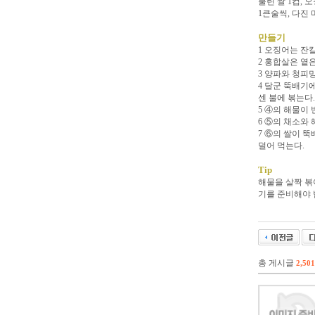
불린 쌀 1컵, 
1큰술씩, 다진 
만들기
1 오징어는 잔
2 홍합살은 옅
3 양파와 청피망
4 달군 뚝배기
센 불에 볶는다.
5 ④의 해물이
6 ⑤의 채소와
7 ⑥의 쌀이 
덜어 먹는다.
Tip
해물을 살짝 볶
기를 준비해야 
총 게시글
2,501