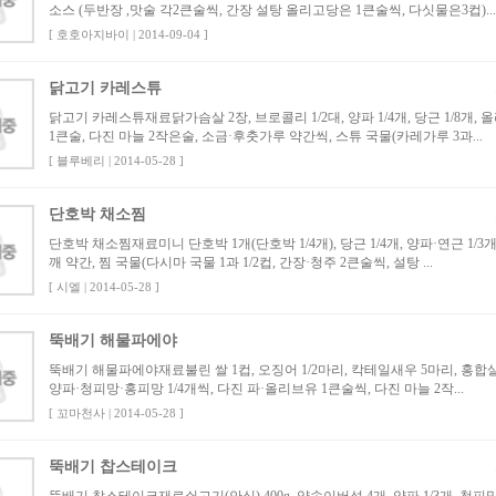
소스 (두반장 ,맛술 각2큰술씩, 간장 설탕 올리고당은 1큰술씩, 다싯물은3컵)...
[ 호호아지바이 | 2014-09-04 ]
닭고기 카레스튜
닭고기 카레스튜재료닭가슴살 2장, 브로콜리 1/2대, 양파 1/4개, 당근 1/8개,
1큰술, 다진 마늘 2작은술, 소금·후춧가루 약간씩, 스튜 국물(카레가루 3과...
[ 블루베리 | 2014-05-28 ]
단호박 채소찜
단호박 채소찜재료미니 단호박 1개(단호박 1/4개), 당근 1/4개, 양파·연근 1/3개
깨 약간, 찜 국물(다시마 국물 1과 1/2컵, 간장·청주 2큰술씩, 설탕 ...
[ 시엘 | 2014-05-28 ]
뚝배기 해물파에야
뚝배기 해물파에야재료불린 쌀 1컵, 오징어 1/2마리, 칵테일새우 5마리, 홍합살 
양파·청피망·홍피망 1/4개씩, 다진 파·올리브유 1큰술씩, 다진 마늘 2작...
[ 꼬마천사 | 2014-05-28 ]
뚝배기 찹스테이크