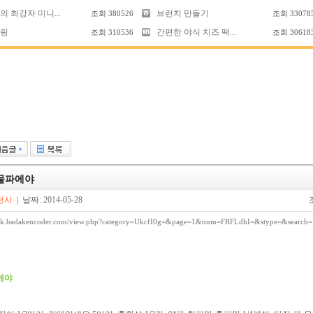
 최강자 미니...
브런치 만들기
조회
380526
조회
33078
링
간편한 야식 치즈 떡...
조회
310536
조회
30618
물파에야
천사
| 날짜: 2014-05-28
ook.badakencoder.com/view.php?category=UkcfI0g=&page=1&num=FRFLdhI=&stype=&search=
에야