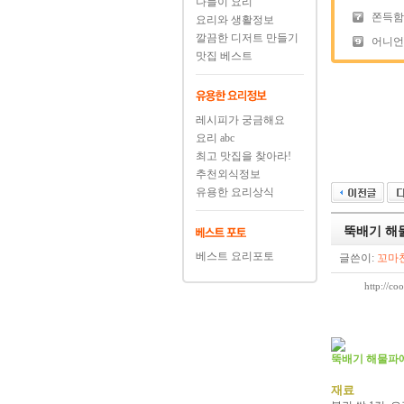
나들이 요리
쫀득함의
요리와 생활정보
깔끔한 디저트 만들기
어니언
맛집 베스트
레시피가 궁금해요
요리 abc
최고 맛집을 찾아라!
추천외식정보
유용한 요리상식
뚝배기 해
베스트 요리포토
글쓴이:
꼬마
http://c
뚝배기 해물파
재료