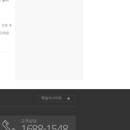
망·홍피
조회:
8
/2작은
패밀리사이트 ▲
고객상담
1688-1548