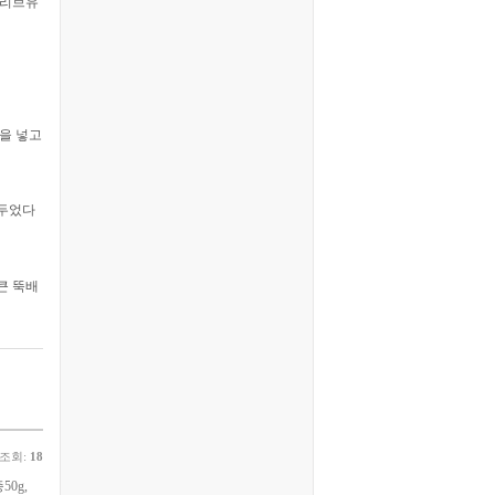
·올리브유
물을 넣고
 두었다
큰 뚝배
조회:
18
0g,