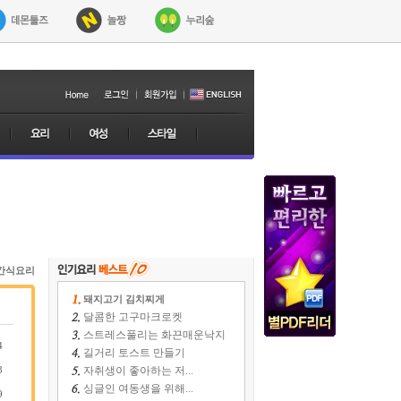
간식요리
돼지고기 김치찌게
달콤한 고구마크로켓
스트레스풀리는 화끈매운낙지
4
길거리 토스트 만들기
3
자취생이 좋아하는 저...
싱글인 여동생을 위해...
9