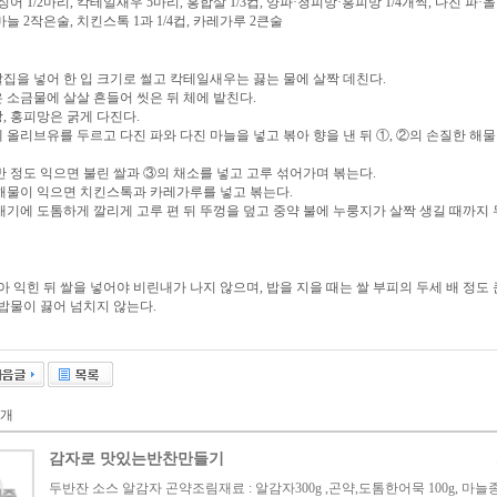
오징어 1/2마리, 칵테일새우 5마리, 홍합살 1/3컵, 양파·청피망·홍피망 1/4개씩, 다진 파
마늘 2작은술, 치킨스톡 1과 1/4컵, 카레가루 2큰술
칼집을 넣어 한 입 크기로 썰고 칵테일새우는 끓는 물에 살짝 데친다.
은 소금물에 살살 흔들어 씻은 뒤 체에 밭친다.
, 홍피망은 굵게 다진다.
에 올리브유를 두르고 다진 파와 다진 마늘을 넣고 볶아 향을 낸 뒤 ①, ②의 손질한 해
 반 정도 익으면 불린 쌀과 ③의 채소를 넣고 고루 섞어가며 볶는다.
 해물이 익으면 치킨스톡과 카레가루를 넣고 볶는다.
뚝배기에 도톰하게 깔리게 고루 편 뒤 뚜껑을 덮고 중약 불에 누룽지가 살짝 생길 때까지
아 익힌 뒤 쌀을 넣어야 비린내가 나지 않으며, 밥을 지을 때는 쌀 부피의 두세 배 정도 
밥물이 끓어 넘치지 않는다.
개
감자로 맛있는반찬만들기
두반잔 소스 알감자 곤약조림재료 : 알감자300g ,곤약,도톰한어묵 100g, 마늘종5