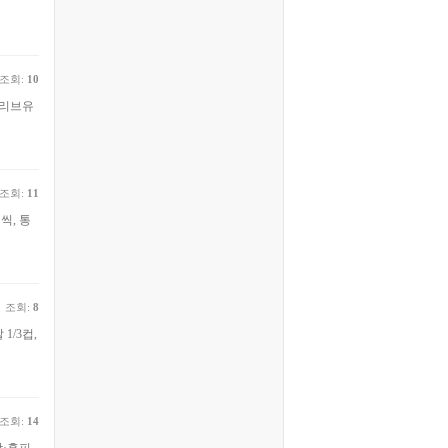
조회:
10
 올리브유
조회:
11
씩, 통
조회:
8
1/3컵,
조회:
14