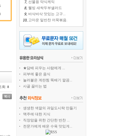
선물용 약식케익
5
웰빙 새싹두부샐러드
바삭바삭 맛있는 고구...
3
고마운 밑반찬 어묵볶음.
★담배 피우는 사람에게 ...
피부에 좋은 음식
눌러붙은 계란찜 뚝배기 깔끔...
사골 끓이는 법
조회:
8
생생한 색깔의 과일도시락 만들기
맥주에 대한 지식
직장맘을 위한 간단한 반찬 ...
전문가에게 배운 수육 맛있게...