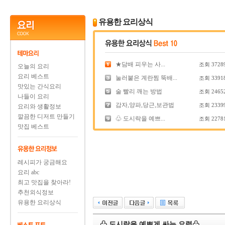
유용한 요리상식
★담배 피우는 사...
조회
3728
오늘의 요리
요리 베스트
눌러붙은 계란찜 뚝배...
조회
3391
맛있는 간식요리
술 빨리 깨는 방법
조회
2465
나들이 요리
감자,양파,당근,보관법
조회
2339
요리와 생활정보
깔끔한 디저트 만들기
♧ 도시락을 예쁘...
조회
2278
맛집 베스트
레시피가 궁금해요
요리 abc
최고 맛집을 찾아라!
추천외식정보
유용한 요리상식
♧ 도시락을 예쁘게 싸는 요령♧