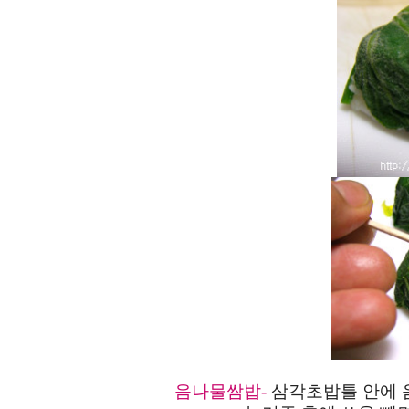
음나물쌈밥-
삼각초밥틀
안에 