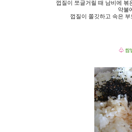
껍질이 쪼글거릴 때 남비에 볶
약불
껍질이 쫄깃하고 속
은 
♧
쌈