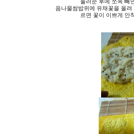
눌러준 후에 쏘옥 빼
음나물쌈밥위에 유채꽃을 올려
르면 꽃이 이쁘게 안착