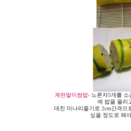
계란말이쌈밥-
노른자5개를 소
에 밥을 올리
데친 미나리줄기로 2cm간격으로
싶을 정도로 해야