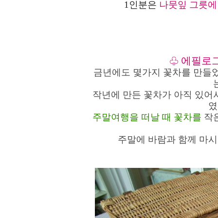
1인분은
나뭇잎 그릇
에필로그
♧
금년에도 몇가지 꽃차를 만들었
작년에 만든 꽃차가 아직 있어
였
주말여행을 떠날 때 꽃차를
작
주말에 바람과 함께 마시