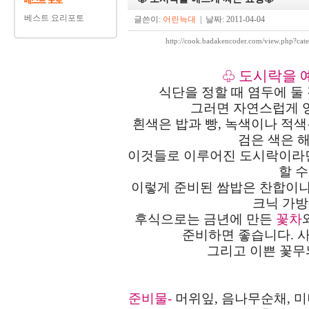
베스트 요리포토
글쓴이:
어린늑대
| 날짜: 2011-04-04
http://cook.badakencoder.com/view.ph
도시락을 
♧
식단을 정할 때 염두에 둘
그러면 자연스럽게 
흰색은 밥과 빵, 녹색이나 적색
검은 색은 
이것들로 이루어진 도시락이라면
할 수
이렇게 준비된 쌈밥은 찬합이나
크닉 가방
후식으로는 금년에 만든
꽃차
준비하면 좋습니다. 
그리고 이쁜 꽃무늬
준비물-
머위잎
, 음나무순채, 