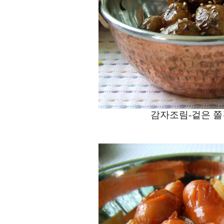
감자조림-겉은 쫄