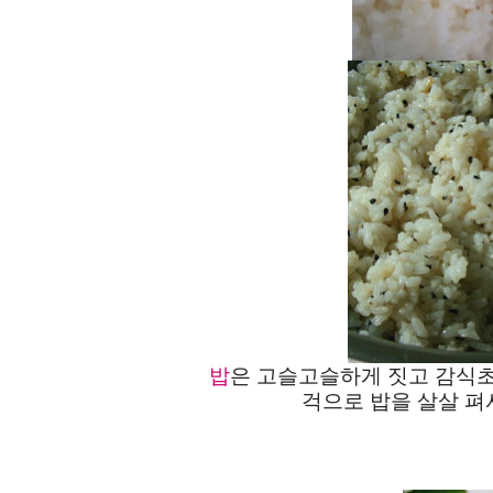
밥
은 고슬고슬하게 짓고 감식초
걱으로 밥을 살살 펴서