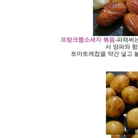
프랑크햄소세지 볶음
-
파채써는
서 양파와 함
토마토케찹을 약간 넣고 불