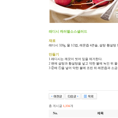
래디시 캐러맬소스샐러드
재료
래디시 320g, 물 1/2컵, 레몬즙 4큰술, 설탕·황설탕
만들기
1 래디시는 깨끗이 씻어 잎을 제거한다.
2 팬에 설탕과 황설탕을 넣고 약한 불에 녹인 뒤 물
3 ②에 ①을 넣어 약한 불에 조린 뒤 레몬즙과 소금
총 게시글
개
1,356
No.
제목