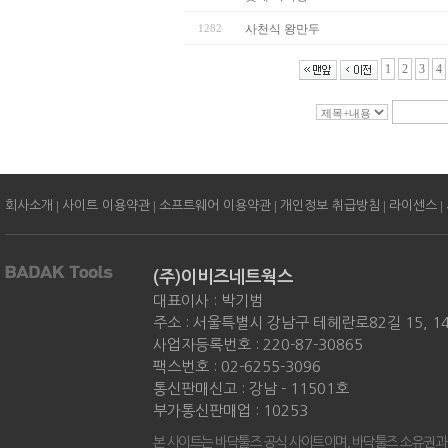
1282
사천식 왕만두
1
2
3
4
|
|
|
|
|
회사소개
사이트 이용약관
소프트웨어 이용약관
개인정보 취급방침
라이센스
(주)이비즈네트웍스
대표이사 : 박기범
주소 : 서울특별시 강남구 테헤란로82길 15, 
사업자등록번호 : 220-87-30865
팩스번호 : 02-6255-3096
통신판매신고 : 강남 - 11501호
부가통신판매업 : 10253
본 사이트는 바닥툴즈 공식 사이트이며, 바닥툴즈 소유권과