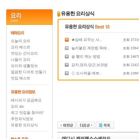
유용한 요리상식
★담배 피우는 사...
조회
3731
오늘의 요리
요리 베스트
눌러붙은 계란찜 뚝배...
조회
3394
맛있는 간식요리
술 빨리 깨는 방법
조회
2467
나들이 요리
감자,양파,당근,보관법
조회
2342
요리와 생활정보
깔끔한 디저트 만들기
♧ 도시락을 예쁘...
조회
2280
맛집 베스트
레시피가 궁금해요
요리 abc
최고 맛집을 찾아라!
추천외식정보
유용한 요리상식
래디시 캐러맬소스샐러드