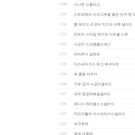
1296
시나몬 쇼콜라쇼
1295
스트로베리 비네그렛을 올린 진저 향
1294
홈 메이드 리코타 치즈와 석류 샐러드
1293
컨트리 스타일 토마토 미트볼 스튜
1292
시금치 스크램블드에그
1291
라타투이 갈레트
1290
아스파라거스 에그 베네딕트
1289
쑥 클램 차우더
1288
구운 감자 시금치샐러드
1287
새우 청경채볶음샐러드
1286
래디시 캐러맬소스샐러드
1285
치킨커틀릿 아스파라거스샐러드
1284
녹차호떡
1283
꽃게 어묵탕