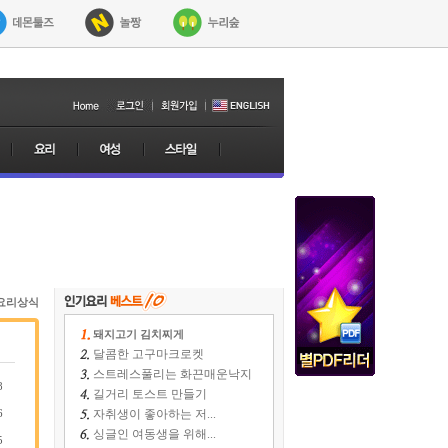
요리상식
돼지고기 김치찌게
달콤한 고구마크로켓
스트레스풀리는 화끈매운낙지
8
길거리 토스트 만들기
6
자취생이 좋아하는 저...
싱글인 여동생을 위해...
5