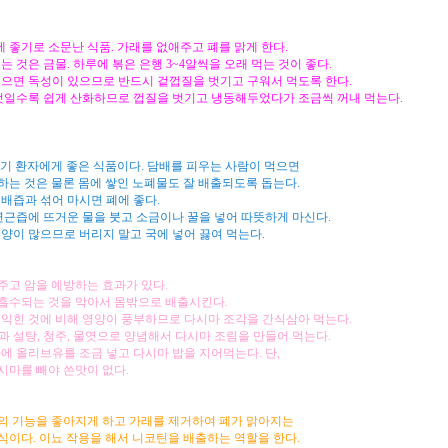
 좋기로 소문난 식품. 가래를 없애주고 폐를 맑게 한다.
는 것은 금물. 하루에 볶은 은행 3~4알씩을 오래 먹는 것이 좋다.
먹으면 독성이 있으므로 반드시 겉껍질을 벗기고 구워서 먹도록 한다.
 것일수록 쉽게 산화하므로 껍질을 벗기고 냉동해두었다가 조금씩 꺼내 먹는다.
감기 환자에게 좋은 식품이다. 담배를 피우는 사람이 먹으면
하는 것은 물론 몸에 쌓인 노폐물도 잘 배출되도록 돕는다.
 배즙과 섞어 마시면 폐에 좋다.
 연근즙에 뜨거운 물을 붓고 소금이나 꿀을 넣어 따뜻하게 마신다.
영양이 많으므로 버리지 말고 국에 넣어 끓여 먹는다.
주고 암을 예방하는 효과가 있다.
흡수되는 것을 막아서 몸밖으로 배출시킨다.
 익힌 것에 비해 영양이 풍부하므로 다시마 조각을 간식삼아 먹는다.
과 설탕, 청주, 물엿으로 양념해서 다시마 조림을 만들어 먹는다.
마에 올리브유를 조금 넣고 다시마 밥을 지어먹는다. 단,
시마를 빼야 쓴맛이 없다.
의 기능을 좋아지게 하고 가래를 제거하여 폐가 맑아지는
식이다. 이뇨 작용을 해서 니코틴을 배출하는 역할을 한다.