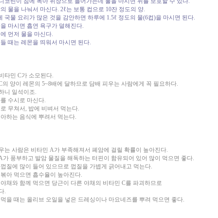
니코틴이 침에 녹아 위장으로 들어가는데 물을 마시면 위를 보호할 수 있다.
상의 물을 나눠서 마신다. 2ℓ는 보통 컵으로 10잔 정도의 양.
국물 요리가 많은 것을 감안하면 하루에 1.5ℓ 정도의 물(6컵)을 마시면 된다.
물을 마시면 흡연 욕구가 덜해진다.
전에 먼저 물을 마신다.
힘들 때는 레몬을 띄워서 마시면 된다.
비타민 C가 소모된다.
C의 양이 레몬의 5~8배에 달하므로 담배 피우는 사람에게 꼭 필요하다.
하니 일석이조.
차를 수시로 마신다.
물로 무쳐서, 밥에 비벼서 먹는다.
좋아하는 음식에 뿌려서 먹는다.
우는 사람은 비타민 A가 부족해져서 폐암에 걸릴 확률이 높아진다.
A가 풍부하고 발암 물질을 해독하는 터핀이 함유되어 있어 많이 먹으면 좋다.
 껍질에 많이 들어 있으므로 껍질을 가볍게 긁어내고 먹는다.
 볶아 먹으면 흡수율이 높아진다.
 야채와 함께 먹으면 당근이 다른 야채의 비타민 C를 파괴하므로
다.
 먹을 때는 올리브 오일을 넣은 드레싱이나 마요네즈를 뿌려 먹으면 좋다.