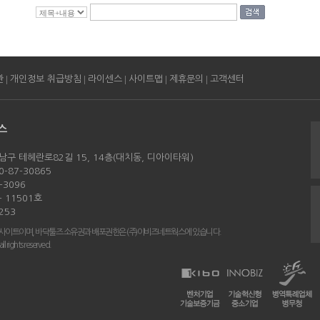
|
|
|
|
|
관
개인정보 취급방침
라이센스
사이트맵
제휴문의
고객센터
스
남구 테헤란로82길 15, 14층(대치동, 디아이타워)
-87-30865
-3096
 11501호
253
 사이트이며, 바닥툴즈 소유권과 배포권한은 (주)이비즈네트웍스에 있습니다.
rights reserved.