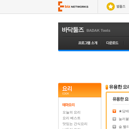
유용한 요
★담배 
오늘의 요리
요리 베스트
눌러붙은
맛있는 간식요리
술 빨