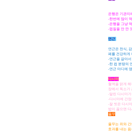
은행은 기관지에
-한번에 많이 먹
-은행을 그냥 
-껍질을 안 깐
연근
연근은 천식, 
폐를 건강하게 
-연근을 갈아서
-한 컵 분량의
-연근 마디에 
다시마
혈액을 맑게 해
장에서 독소가 
-말린 다시마가
-다시마에 간장
-잘 씻은 다시
밥이 끓으면 다
율무
율무는 위와 간
효과를 내는 음