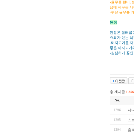
-율무를 현미,
담배 피우는 사
-볶은 율무를 
된장
된장은 담배를 
효과가 있는 식
-돼지고기를 재
좋은 돼지고기의
-심심하게 끓인
총 게시글
1,356
No.
1296
시
1295
스트
1294
홈 