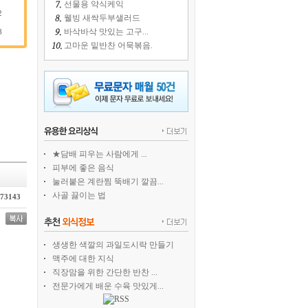
선물용 약식케익
2
웰빙 새싹두부샐러드
바삭바삭 맛있는 고구...
8
고마운 밑반찬 어묵볶음.
★담배 피우는 사람에게 ...
피부에 좋은 음식
눌러붙은 계란찜 뚝배기 깔끔...
사골 끓이는 법
73143
생생한 색깔의 과일도시락 만들기
맥주에 대한 지식
직장맘을 위한 간단한 반찬 ...
전문가에게 배운 수육 맛있게...