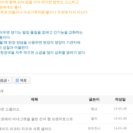
 보리와 함께 섞어 밥을 지어 먹으면 밥맛도 고소하고
람에게도 좋다.
가루로 만들어서 미숫가루처럼 물이나 우유에 타서 마신다.
피우면 생기는 발암 물질을 없애고 간기능을 강화하는
품이다.
울 때 된장 양념을 사용하면 된장의 영양이 기관지에
 성질과 어울린다.
 된장국을 자주 먹으면 소금을 많이 섭취할 염려가 없다.
개
제목
글쓴이
작성일
별님
14-05-08
나몬 쇼콜라쇼
월하
14-05-08
로베리 비네그렛을 올린 진저 향 프렌치토스트
큐트천사
14-05-08
메이드 리코타 치즈와 석류 샐러드