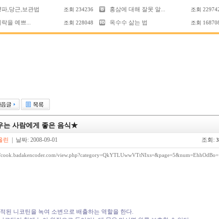
양파,당근,보관법
홍삼에 대해 잘못 알...
조회
234236
조회
22974
락을 예쁘...
옥수수 삶는 법
조회
228048
조회
16870
우는 사람에게 좋은 음식★
올린
| 날짜: 2008-09-01
조회:
3
://cook.badakencoder.com/view.php?category=QkYTLUwwVTtNIxs=&page=5&num=EhhOdBo=
축적된 니코틴을 녹여 소변으로 배출하는 역할을 한다.