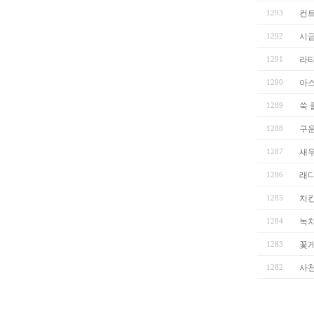
1293
컨트
1292
시
1291
라
1290
아
1289
쑥 
1288
구운
1287
새
1286
래
1285
치
1284
녹
1283
꽃게
1282
사