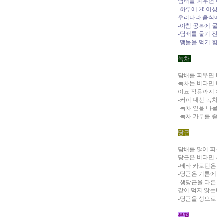
담배를 피우면 
-하루에 2ℓ 이
우리나라 음식에 
-아침 공복에 
-담배를 물기 
-맹물을 먹기 
녹차
담배를 피우면 
녹차는 비타민 
이뇨 작용까지 
-커피 대신 녹
-녹차 잎을 나
-녹차 가루를 
당근
담배를 많이 피
당근은 비타민 
-베타 카로틴은
-당근은 기름에
-생당근을 다른
같이 먹지 않는
-당근을 생으로
은행