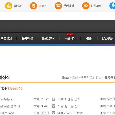
리상식
Home
>
요리
>
유용한 요리정보
>
유용한 
피우는 사...
피부에 좋은 음식
조회
373143
조회
34958
 계란찜 뚝배...
사골 끓이는 법
조회
339445
조회
33106
리 깨는 방법
매생이국 만드는법
조회
246751
조회
24239