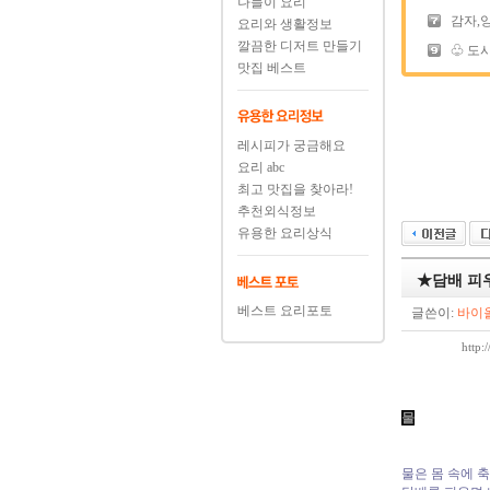
나들이 요리
감자,
요리와 생활정보
깔끔한 디저트 만들기
♧ 도시
맛집 베스트
레시피가 궁금해요
요리 abc
최고 맛집을 찾아라!
추천외식정보
유용한 요리상식
★담배 피
베스트 요리포토
글쓴이:
바이
http
물
물은 몸 속에 