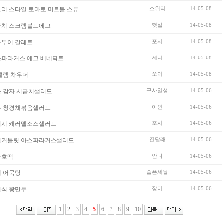
스위티
14-05-08
리 스타일 토마토 미트볼 스튜
햇살
14-05-08
금치 스크램블드에그
포시
14-05-08
타투이 갈레트
제니
14-05-08
스파라거스 에그 베네딕트
쏘이
14-05-08
클램 차우더
구사일생
14-05-06
 감자 시금치샐러드
아인
14-05-06
우 청경채볶음샐러드
포시
14-05-06
디시 캐러맬소스샐러드
진달래
14-05-06
킨커틀릿 아스파라거스샐러드
안나
14-05-06
차호떡
슬픈세월
14-05-06
 어묵탕
장미
14-05-06
천식 왕만두
1
2
3
4
5
6
7
8
9
10